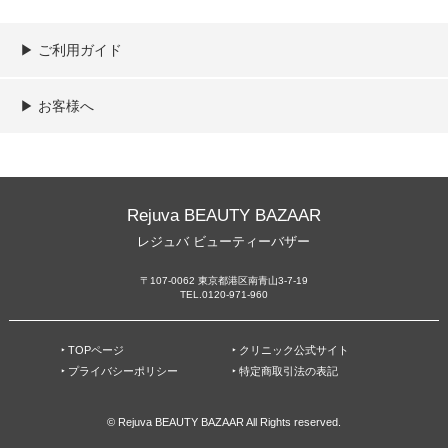
▶︎ ご利用ガイド
ご利用ガイド
決済／配送／送料について
取り扱い商品一覧
顧客情報の取扱について
特定商取引法の表記
▶︎ お客様へ
新規会員登録
MYページ
買い物カゴ
よくあるご質問
メールが届かないお客様へ
お問い合わせ
Rejuva BEAUTY BAZAAR
レジュバ ビューティーバザー
〒107-0062 東京都港区南青山3-7-19
TEL.0120-971-960
‣ TOPページ
‣ クリニック公式サイト
‣ プライバシーポリシー
‣ 特定商取引法の表記
© Rejuva BEAUTY BAZAAR All Rights reserved.