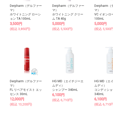
Derpharm（デルファー
Derpharm（デルファー
Derpharm
マ）
マ）
マ）
ホワイトニング ローシ
ホワイトニング クリー
VC イオンロ
ョン TA 100mL
ム TA 40g
100mL
3,500
円
5,000
円
5,000
円
(税込
3,850
円)
(税込
5,500
円)
(税込
5,500
円
Derpharm（デルファー
HG MD（エイチジーエ
HG MD（エ
マ）
ムディ）
ムディ）
FL リペアモイスト エッ
シャンプー 340mL
コンディショ
センス 30mL
340mL
6,100
円
12,000
円
6,100
円
(税込
6,710
円)
(税込
13,200
円)
(税込
6,710
円