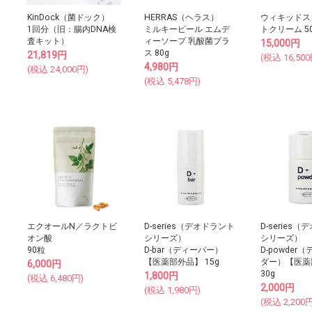
KinDock（菌ドック）
HERRAS（ヘラス）
ウィキッドス
1回分（旧：腸内DNA検
ミルキーピール エムデ
トクリーム 5
査キット）
ィーソープ 乳酸菌プラ
15,000
円
ス 80g
21,819
円
(税込
16,500
4,980
円
(税込
24,000
円)
(税込
5,478
円)
エクオールN／ラクトビ
D-series（デオドラント
D-series
オン酸
シリーズ）
シリーズ）
90粒
D-bar（ディーバー）
D-powder
【医薬部外品】 15g
ダー）【医薬
6,000
円
30g
1,800
円
(税込
6,480
円)
2,000
円
(税込
1,980
円)
(税込
2,200
円