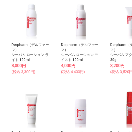
Derpharm（デルファー
Derpharm（デルファー
Derpharm
マ）
マ）
マ）
シーバム ローション ラ
シーバム ローション モ
シーバム ア
イト 120mL
イスト 120mL
30g
3,000
円
4,000
円
3,200
円
(税込
3,300
円)
(税込
4,400
円)
(税込
3,520
円