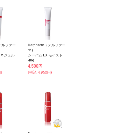
（デルファー
Derpharm（デルファー
マ）
クネジェル
シーバム EX モイスト
40g
4,500
円
)
(税込
4,950
円)