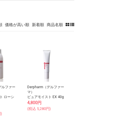
順
価格が高い順
新着順
商品名順
（デルファー
Derpharm（デルファー
マ）
ト ローシ
ピュアモイスト EX 40g
4,800
円
(税込
5,280
円)
)