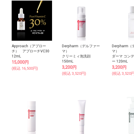
Approach（アプロー
Derpharm（デルファー
Derpharm
チ） アプローチVC30
マ）
マ）
12mL
クリーミィ泡洗顔
ダーマ コン
150mL
ー 120mL
15,000
円
3,200
円
3,200
円
(税込
16,500
円)
(税込
3,520
円)
(税込
3,520
円