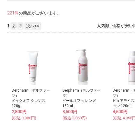
221件
の商品がございます。
人気順
価格が安い
1
2
3
次へ>>
Derpharm（デルファー
Derpharm（デルファー
Derpharm
マ）
マ）
マ）
メイクオフ クレンズ
ピールオフ クレンズ
ピュアモイス
120g
180mL
ョン 120mL
2,800
円
3,500
円
4,500
円
(税込
3,080
円)
(税込
3,850
円)
(税込
4,950
円