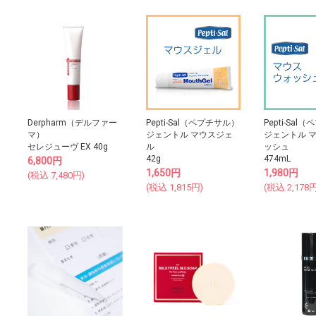
Derpharm（デルファー
Pepti-Sal（ペプチサル）
Pepti-Sa
マ）
ジェントル マウスジェ
ジェントル 
セレジューヴ EX 40g
ル
ッシュ
42g
474mL
6,800
円
1,650
円
1,980
円
(税込
7,480
円)
(税込
1,815
円)
(税込
2,178
円