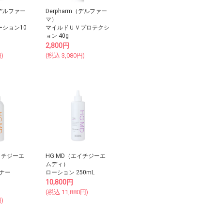
（デルファー
Derpharm（デルファー
マ）
ーション10
マイルドＵＶプロテクシ
ョン 40g
2,800
円
)
(税込
3,080
円)
イチジーエ
HG MD（エイチジーエ
ムディ）
ナー
ローション 250mL
10,800
円
(税込
11,880
円)
)