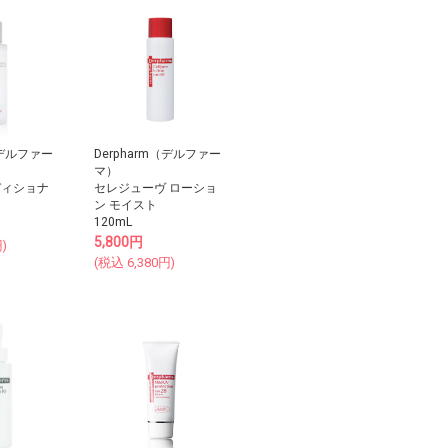
（デルファー
Derpharm（デルファー
マ）
ディショナ
セレジューヴ ローショ
ン モイスト
120mL
5,800
円
)
(税込
6,380
円)