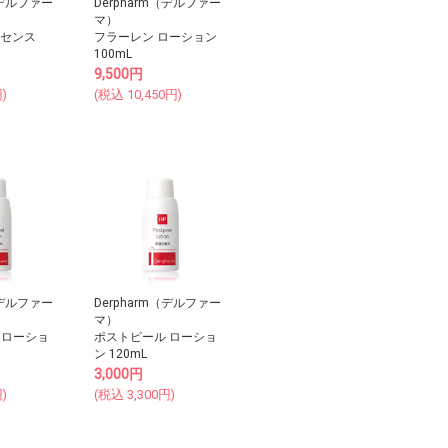
（デルファー
Derpharm（デルファー
マ）
ッセンス
フラーレン ローション
100mL
9,500
円
)
(税込
10,450
円)
（デルファー
Derpharm（デルファー
マ）
 ローショ
ポストピール ローショ
ン 120mL
3,000
円
)
(税込
3,300
円)