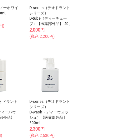
ノーホワイ
D-series（デオドラント
0mL
シリーズ）
D-tube（ディーチュー
ブ）【医薬部外品】 40g
円)
2,000
円
(税込
2,200
円)
（デオドラント
D-series（デオドラント
シリーズ）
（ディーパウ
D-wash（ディーウォッ
部外品】
シュ）【医薬部外品】
300mL
2,300
円
)
(税込
2,530
円)