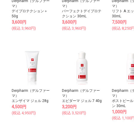
Derpharm（デルファー
Derpharm（デルファー
Derpharm
マ）
マ）
マ）
デイプロテクション＋
パーフェクトデイプロテ
リフト A エ
50g
クション 30mL
30mL
3,600
円
3,600
円
7,500
円
(税込
3,960
円)
(税込
3,960
円)
(税込
8,250
円
Derpharm（デルファー
Derpharm（デルファー
Derpharm
マ）
マ）
マ）
エンザイマ ジェル 28g
エピダーマ ジェル 7 40g
ポストピール
ン 30mL
4,500
円
3,200
円
1,000
円
(税込
4,950
円)
(税込
3,520
円)
(税込
1,100
円