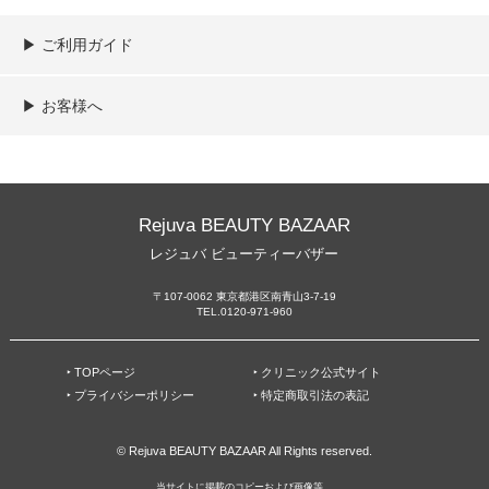
▶︎ ご利用ガイド
ご利用ガイド
決済／配送／送料について
取り扱い商品一覧
顧客情報の取扱について
特定商取引法の表記
▶︎ お客様へ
新規会員登録
MYページ
買い物カゴ
よくあるご質問
メールが届かないお客様へ
お問い合わせ
Rejuva BEAUTY BAZAAR
レジュバ ビューティーバザー
〒107-0062 東京都港区南青山3-7-19
TEL.0120-971-960
‣ TOPページ
‣ クリニック公式サイト
‣ プライバシーポリシー
‣ 特定商取引法の表記
© Rejuva BEAUTY BAZAAR All Rights reserved.
当サイトに掲載のコピーおよび画像等、