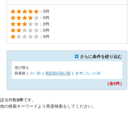
：0件
：0件
：0件
：0件
：0件
さらに条件を絞り込む
並び替え
新着順
|
古い順
|
満足度が高い順
|
参考になった順
（全0
件）
該当件数
0件
です。
他の検索キーワードより再度検索をしてください。