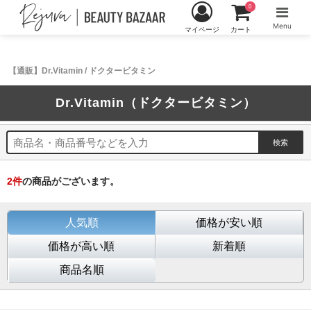
0
Menu
マイページ
カート
【通販】Dr.Vitamin / ドクタービタミン
Dr.Vitamin（ドクタービタミン）
2
件
の商品がございます。
人気順
価格が安い順
価格が高い順
新着順
商品名順