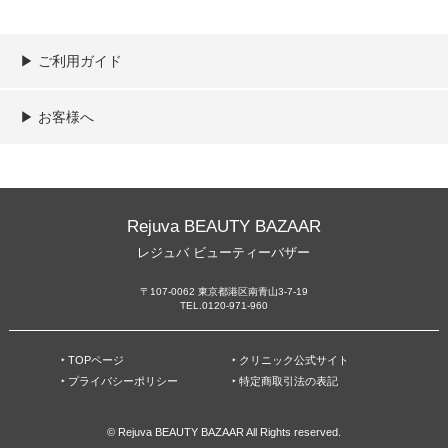
▶︎ ご利用ガイド
ご利用ガイド
決済／配送／送料について
取り扱い商品一覧
顧客情報の取扱について
特定商取引法の表記
▶︎ お客様へ
新規会員登録
MYページ
買い物カゴ
よくあるご質問
メールが届かないお客様へ
お問い合わせ
Rejuva BEAUTY BAZAAR
レジュバ ビューティーバザー
〒107-0062 東京都港区南青山3-7-19
TEL.0120-971-960
‣ TOPページ
‣ クリニック公式サイト
‣ プライバシーポリシー
‣ 特定商取引法の表記
© Rejuva BEAUTY BAZAAR All Rights reserved.