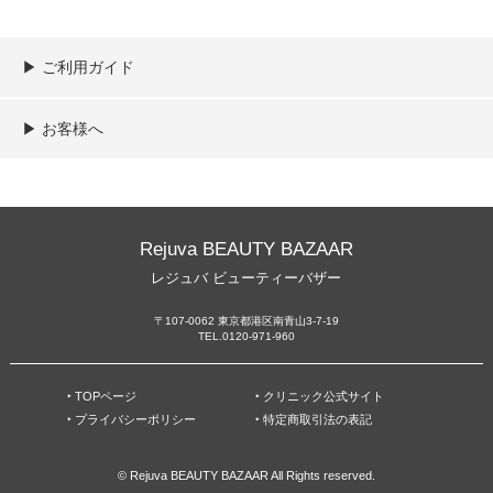
▶︎ ご利用ガイド
ご利用ガイド
決済／配送／送料について
取り扱い商品一覧
顧客情報の取扱について
特定商取引法の表記
▶︎ お客様へ
新規会員登録
MYページ
買い物カゴ
よくあるご質問
メールが届かないお客様へ
お問い合わせ
Rejuva BEAUTY BAZAAR
レジュバ ビューティーバザー
〒107-0062 東京都港区南青山3-7-19
TEL.0120-971-960
‣ TOPページ
‣ クリニック公式サイト
‣ プライバシーポリシー
‣ 特定商取引法の表記
© Rejuva BEAUTY BAZAAR All Rights reserved.