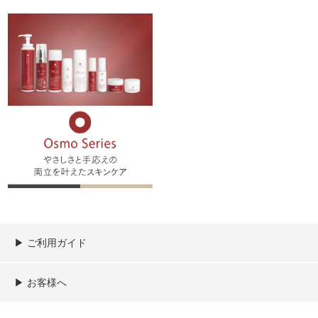
▶︎ ご利用ガイド
ご利用ガイド
決済／配送／送料について
取り扱い商品一覧
顧客情報の取扱について
特定商取引法の表記
▶︎ お客様へ
新規会員登録
MYページ
買い物カゴ
よくあるご質問
メールが届かないお客様へ
お問い合わせ