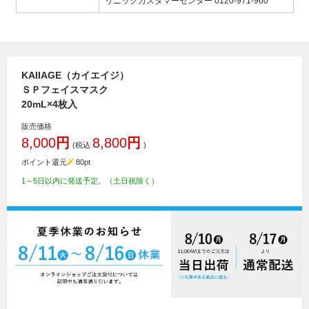
リニックカスタマーセンター 0120-971-960
KAIIAGE（カイエイジ）
ＳＰフェイスマスク
20mL×4枚入
販売価格
8,000
円
8,800
円
(税込
)
ポイント還元
80
pt
1～5日以内に発送予定。（土日祝除く）