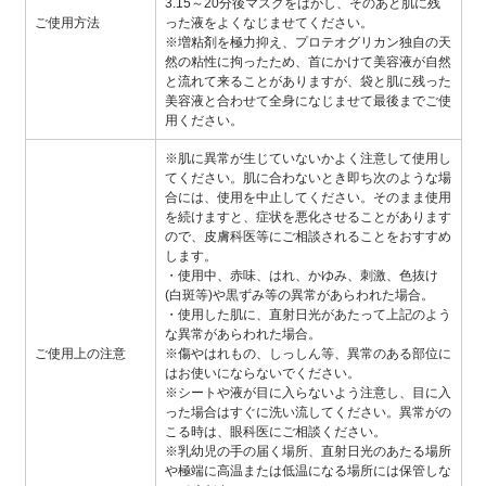
3.15～20分後マスクをはがし、そのあと肌に残
ご使用方法
った液をよくなじませてください。
※増粘剤を極力抑え、プロテオグリカン独自の天
然の粘性に拘ったため、首にかけて美容液が自然
と流れて来ることがありますが、袋と肌に残った
美容液と合わせて全身になじませて最後までご使
用ください。
※肌に異常が生じていないかよく注意して使用し
てください。肌に合わないとき即ち次のような場
合には、使用を中止してください。そのまま使用
を続けますと、症状を悪化させることがあります
ので、皮膚科医等にご相談されることをおすすめ
します。
・使用中、赤味、はれ、かゆみ、刺激、色抜け
(白斑等)や黒ずみ等の異常があらわれた場合。
・使用した肌に、直射日光があたって上記のよう
な異常があらわれた場合。
ご使用上の注意
※傷やはれもの、しっしん等、異常のある部位に
はお使いにならないでください。
※シートや液が目に入らないよう注意し、目に入
った場合はすぐに洗い流してください。異常がの
こる時は、眼科医にご相談ください。
※乳幼児の手の届く場所、直射日光のあたる場所
や極端に高温または低温になる場所には保管しな