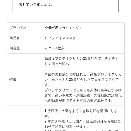
ブランド名
KAIIAGE（カイエイジ）
商品名
ＳＰフェイスマスク
内容量
20mL×4枚入
高濃度プロテオグリカン25％配合で、みずみず
しく潤った肌へ
奇跡の美容成分と呼ばれる「高級プロテオグリカ
特徴
ン」をたっぷり25％配合したフェイスマスクで
す。
プロテオグリカンはそもそも人体にも存在する物
質で、高い保水力・創傷治療・美容細胞の活性化
への効果が期待できる注目の美容成分です。
1.洗顔後、水気をよくふき取り肌を清潔にしま
す。
2.マスクを取り出し開き、目元の部分から肌に合
わせて均等に密着させます。