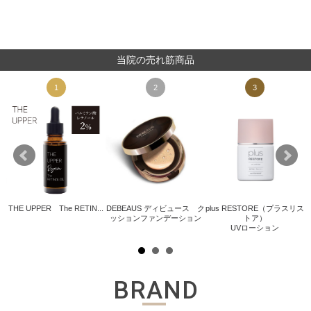
当院の売れ筋商品
1
2
3
THE UPPER The RETIN...
DEBEAUS ディビュース ク
plus RESTORE（プラスリス
ッションファンデーション
トア）
.
UVローション
BRAND