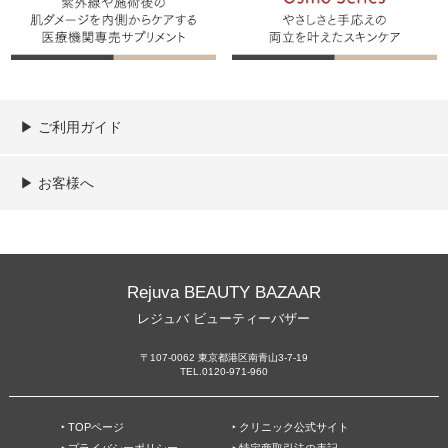
▶︎ ご利用ガイド
ご利用ガイド
決済／配送／送料について
取り扱い商品一覧
顧客情報の取扱について
特定商取引法の表記
▶︎ お客様へ
新規会員登録
MYページ
買い物カゴ
よくあるご質問
メールが届かないお客様へ
お問い合わせ
Rejuva BEAUTY BAZAAR
レジュバ ビューティーバザー
〒107-0062 東京都港区南青山3-7-19
TEL.0120-971-960
‣ TOPページ
‣ クリニック公式サイト
‣ プライバシーポリシー
‣ 特定商取引法の表記