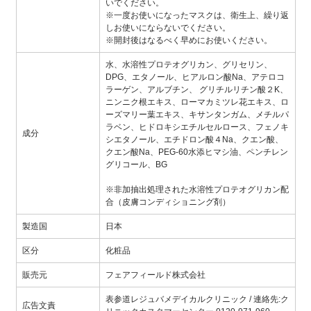
いでください。
※一度お使いになったマスクは、衛生上、繰り返
しお使いにならないでください。
※開封後はなるべく早めにお使いください。
水、水溶性プロテオグリカン、グリセリン、
DPG、エタノール、ヒアルロン酸Na、アテロコ
ラーゲン、アルブチン、 グリチルリチン酸２K、
ニンニク根エキス、ローマカミツレ花エキス、ロ
ーズマリー葉エキス、キサンタンガム、メチルパ
ラベン、ヒドロキシエチルセルロース、フェノキ
成分
シエタノール、エチドロン酸４Na、クエン酸、
クエン酸Na、PEG-60水添ヒマシ油、ペンチレン
グリコール、BG
※非加抽出処理された水溶性プロテオグリカン配
合（皮膚コンディショニング剤）
製造国
日本
区分
化粧品
販売元
フェアフィールド株式会社
表参道レジュバメデイカルクリニック / 連絡先:ク
広告文責