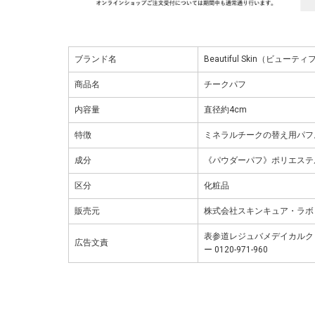
ブランド名
Beautiful Skin（ビュー
商品名
チークパフ
内容量
直径約4cm
特徴
ミネラルチークの替え用パフ
成分
《パウダーパフ》ポリエステ
区分
化粧品
販売元
株式会社スキンキュア・ラボ
表参道レジュバメデイカルクリ
広告文責
ー 0120-971-960