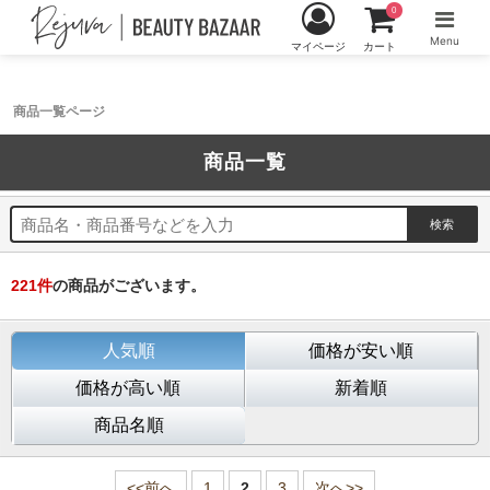
0
Menu
マイページ
カート
商品一覧ページ
商品一覧
221
件
の商品がございます。
人気順
価格が安い順
価格が高い順
新着順
商品名順
<<前へ
1
2
3
次へ>>