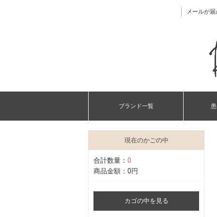
メールが届
ブランド一覧
患
現在のかごの中
合計数量：
0
商品金額：
0円
カゴの中を見る