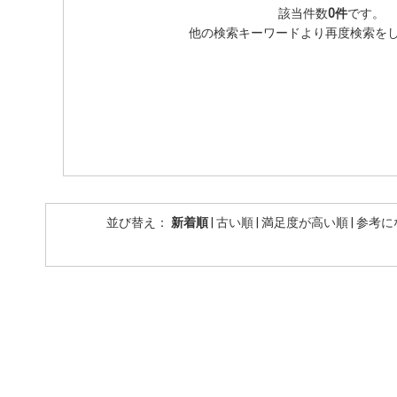
該当件数
0件
です。
他の検索キーワードより再度検索を
並び替え：
新着順
|
古い順
|
満足度が高い順
|
参考に