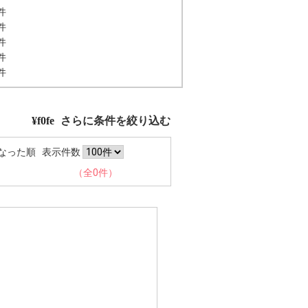
件
件
件
件
件
さらに条件を絞り込む
なった順
表示件数
（全0件）