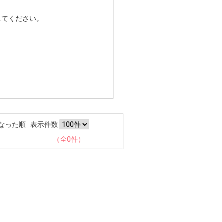
してください。
なった順
表示件数
（全0件）