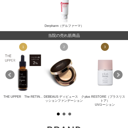
Derpharm（デルファーマ）
当院の売れ筋商品
1
2
3
THE UPPER The RETIN...
DEBEAUS ディビュース ク
plus RESTORE（プラスリス
ッションファンデーション
トア）
.
UVローション