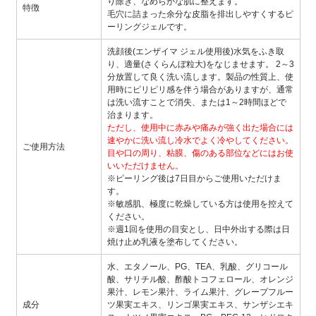
り除き、なめらかな肌に整えます。
特徴
毛穴に詰まった余分な皮脂を排出しやすくするピ
ーリングジェルです。
洗顔後(エンザイマ ジェル使用後)水気をふき取
り、適量(さくらんぼ粒大)をなじませます。 2～3
分放置して良く洗い流します。製品の性質上、使
用時にピリピリ感を伴う場合がありますが、通常
は洗い流すことで消失、または1～2時間ほどで
治まります。
ただし、使用中に赤みや痛みが強く出た場合には
速やかに洗い流し冷水でよく冷やしてください。
ご使用方法
目や口の周り、粘膜、傷のある部位などにはお使
いいただけません。
※ピーリング後は7日目からご使用いただけま
す。
※敏感肌、極度に乾燥している方は使用を控えて
ください。
※週1回を使用の目安とし、日中外出する際は日
焼け止め乳液を塗布してください。
水、エタノール、PG、TEA、乳酸、グリコール
酸、サリチル酸、酢酸トコフェロール、オレンジ
果汁、レモン果汁、ライム果汁、グレープフルー
成分
ツ果実エキス、リンゴ果実エキス、サンザシエキ