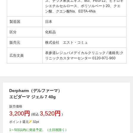
ス、ナツメ果実エキス、BG、PEG-12、ヒドロキ
シエチルセルロース、ポリソルベート20、クエ
ン酸、クエン酸Na、EDTA-4Na
製造国
日本
区分
化粧品
販売元
株式会社 エスト・コミュ
表参道レジュバメデイカルクリニック / 連絡先:ク
広告文責
リニックカスタマーセンター 0120-971-960
Derpharm（デルファーマ）
エピダーマ ジェル 7 40g
販売価格
3,200
円
3,520
円
(税込
)
ポイント還元
32
pt
1～5日以内に発送予定。（土日祝除く）