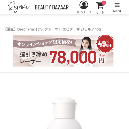
0
Menu
マイページ
カート
【通販】Derpharm［デルファーマ］ エピダーマ ジェル 7 40g