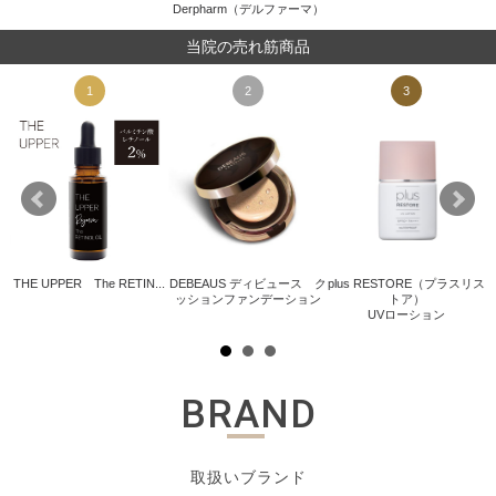
Derpharm（デルファーマ）
当院の売れ筋商品
1
2
3
THE UPPER The RETIN...
DEBEAUS ディビュース ク
plus RESTORE（プラスリス
ッションファンデーション
トア）
.
UVローション
BRAND
取扱いブランド