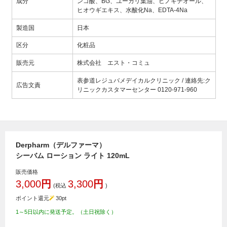
成分
ンゴ酸、BG、ユーカリ葉油、ヒノキチオール、
ヒオウギエキス、水酸化Na、EDTA-4Na
製造国
日本
区分
化粧品
販売元
株式会社 エスト・コミュ
表参道レジュバメデイカルクリニック / 連絡先:ク
広告文責
リニックカスタマーセンター 0120-971-960
Derpharm（デルファーマ）
シーバム ローション ライト 120mL
販売価格
3,000
円
3,300
円
(税込
)
ポイント還元
30
pt
1～5日以内に発送予定。（土日祝除く）