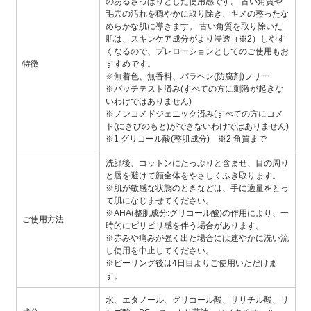
のあるさっぱりとした使用感です。 古い角質や
毛穴の汚れを穏やかに取り除き、キメの整ったな
めらかな肌に導きます。 古い角質を取り除いた
肌は、スキンケア成分がより浸透（※2）しやす
くなるので、プレローションとしてのご使用もお
特徴
すすめです。
※無着色、無香料、パラベン(防腐剤)フリー
※パッチテスト済み(すべての方に刺激が起きな
いわけではありません)
※ノンコメドジェニック済み(すべての方にコメ
ド(にきびのもと)ができないわけではありません)
※1 グリコール酸(整肌成分) ※2 角質まで
洗顔後、コットンにたっぷりと含ませ、目の周り
と唇を避けて顔全体をやさしくふき取ります。
※肌が敏感な状態のときなどは、手に適量をとっ
て肌になじませてください。
※AHA(整肌成分:グリコール酸)の作用により、一
ご使用方法
時的にピリピリ感を伴う場合があります。
※赤みや痛みが強く出た場合には速やかに洗い流
し使用を中止してください。
※ピーリング後は4日目よりご使用いただけま
す。
水、エタノール、グリコール酸、サリチル酸、リ